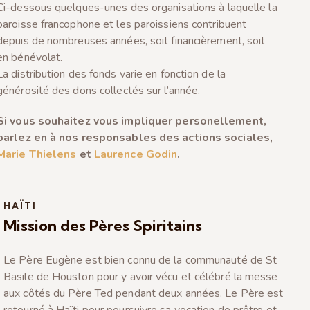
Ci-dessous quelques-unes des organisations à laquelle la
paroisse francophone et les paroissiens contribuent
depuis de nombreuses années, soit financièrement, soit
en bénévolat.
La distribution des fonds varie en fonction de la
générosité des dons collectés sur l’année.
Si vous souhaitez vous impliquer personellement,
parlez en à nos responsables des actions sociales,
Marie Thielens
et
Laurence Godin
.
HAÏTI
Mission des Pères Spiritains
Le Père Eugène est bien connu de la communauté de St
Basile de Houston pour y avoir vécu et célébré la messe
aux côtés du Père Ted pendant deux années. Le Père est
retourné à Haïti pour poursuivre sa vocation de prêtre et