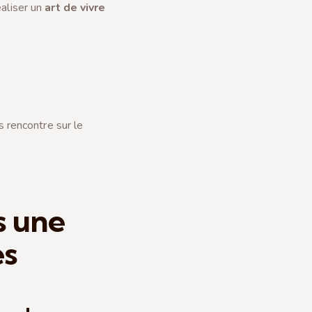
éaliser un
art de vivre
 rencontre sur le
s une
es