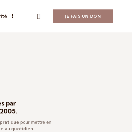
rité
JE FAIS UN DON
s par
2005.
 pratique
pour mettre en
ue au quotidien
.